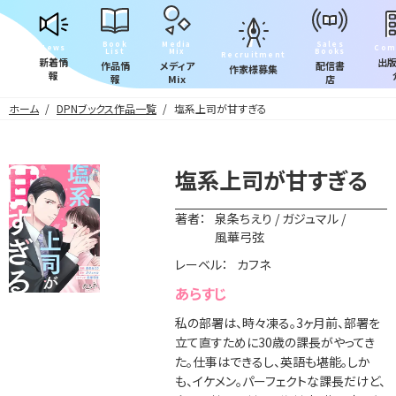
Book
Media
Sales
News
Com
List
Mix
Books
Recruitment
新着情
出
作品情
メディア
配信書
作家様募集
報
報
Mix
店
ホーム
DPNブックス作品一覧
塩系上司が甘すぎる
塩系上司が甘すぎる
著者：
泉条ちえり / ガジュマル /
風華弓弦
レーベル：
カフネ
あらすじ
私の部署は、時々凍る。3ヶ月前、部署を
立て直すために30歳の課長がやってき
た。仕事はできるし、英語も堪能。しか
も、イケメン。パーフェクトな課長だけど、