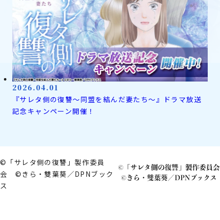
2026.04.01
『サレタ側の復讐～同盟を結んだ妻たち～』ドラマ放送
記念キャンペーン開催！
©「サレタ側の復讐」製作委員
会 ©きら・雙葉葵／DPNブック
ス